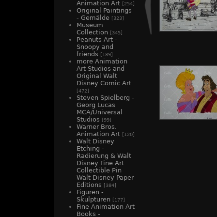
Animation Art
[254]
Original Paintings
- Gemälde
[323]
Museum
Collection
[345]
Peanuts Art -
Snoopy and
friends
[189]
more Animation
Art Studios and
Original Walt
Disney Comic Art
[472]
Steven Spielberg -
Georg Lucas
MCA/Universal
Studios
[99]
Warner Bros.
Animation Art
[120]
Walt Disney
Etching -
Radierung & Walt
Disney Fine Art
Collectible Pin
Walt Disney Paper
Editions
[384]
Figuren -
Skulpturen
[177]
Fine Animation Art
Books -