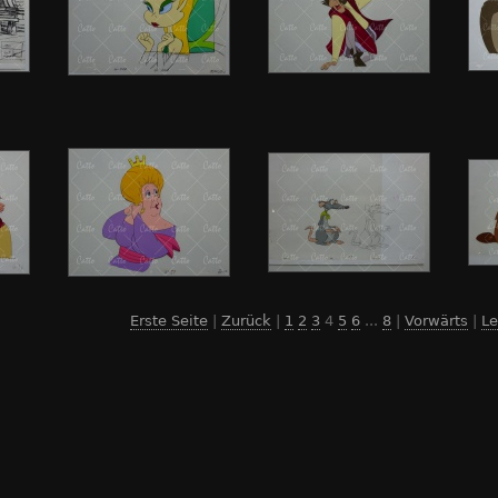
Erste Seite
|
Zurück
|
1
2
3
4
5
6
...
8
|
Vorwärts
|
Le